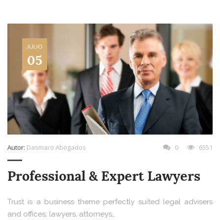
JULIO
05
Autor:
Dasmaro Abogados
0
6551
Professional & Expert Lawyers
Trust is a business theme perfectly suited legal advisers
and offices, lawyers, attorneys…