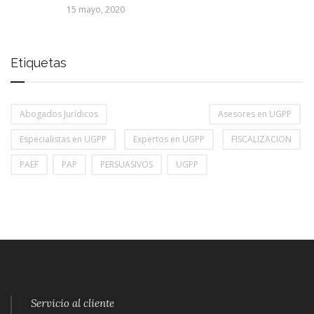
15 mayo, 2020
Etiquetas
Abogados Jurídicos
Asesores en UGPP
Especialistas en UGPP
Expertos en UGPP
FISCALIZACION
PAEF
PAP
PERSUASIVOS
UGPP
Servicio al cliente