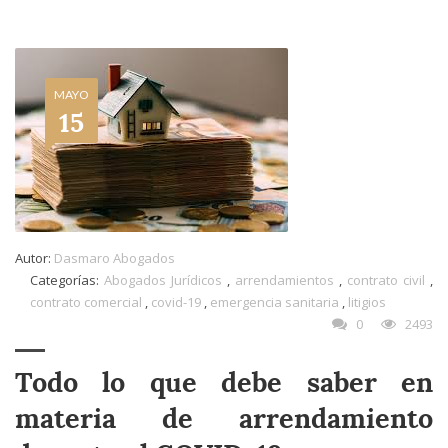
MAYO
15
Autor:
Dasmaro Abogados
Categorías:
Abogados Jurídicos
,
arrendamientos
,
contrato civil
,
contrato comercial
,
covid-19
,
emergencia sanitaria
,
litigios
0
2493
Todo lo que debe saber en
materia de arrendamiento