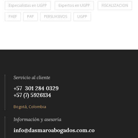
Especialistas en UGPP
Expertos en UGPP
FISCALIZACION
PAEF
PAP
PERSUASIVOS
UGPP
Servicio al cliente
+57 301 284 0329‬
+57 (7) 5926134‬
Bogotá, Colombia
Información y asesoría
info@dasmaroabogados.com.co